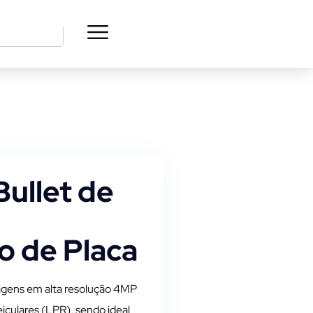
ullet de
 de Placa
gens em alta resolução 4MP
culares (LPR), sendo ideal