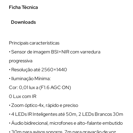
Ficha Técnica
Downloads
Principais características
• Sensor de imagem BSI+NIR com varredura
progressiva
• Resolução até 2560×1440
• Iluminação Mínima:
Cor: 0,01 lux a (F1.6 AGC ON)
0 Lux com IR
• Zoom óptico 4x, rápido e preciso
• 4 LEDs IR Inteligentes até 50m, 2 LEDs Brancos 30m
• Áudio bidirecional, microfones e alto-falante embutido
• 30m para avisos sonoros, 7m para gravação de voz