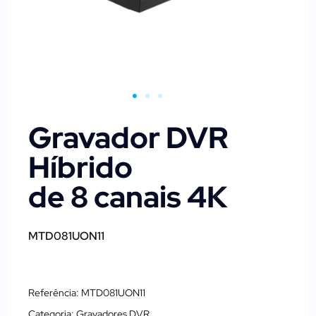
Gravador DVR
Híbrido
de 8 canais 4K
MTD081UON11
Referência: MTD081UON11
Categoria:
Gravadores DVR