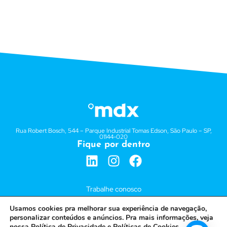
Rua Robert Bosch, 544 – Parque Industrial Tomas Edson, São Paulo – SP,
01144-020
Fique por dentro
Trabalhe conosco
Políticas de Segurança
Usamos cookies pra melhorar sua experiência de navegação,
Políticas de Privacidade
personalizar conteúdos e anúncios. Pra mais informações, veja
nossa
Política de Privacidade
e
Políticas de Cookies
.