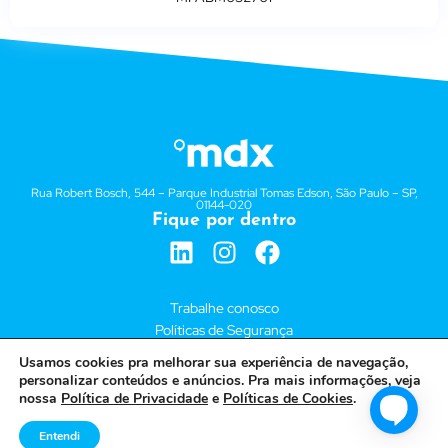
Rua Robert Bosch, 544 – Parque Industrial Tomas Edson, São Paulo – SP,
01144-020
Fique por dentro
Trabalhe conosco
Políticas de Segurança
Políticas de Privacidade
Usamos cookies pra melhorar sua experiência de navegação,
personalizar conteúdos e anúncios. Pra mais informações, veja
nossa
Política de Privacidade
e
Políticas de Cookies
.
AXT TELECOMUNICAÇÕES EIRELI – 03.987.645/0004-09
Entendi