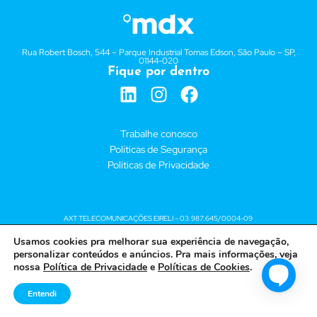
Rua Robert Bosch, 544 – Parque Industrial Tomas Edson, São Paulo – SP,
01144-020
Fique por dentro
Trabalhe conosco
Políticas de Segurança
Políticas de Privacidade
AXT TELECOMUNICAÇÕES EIRELI – 03.987.645/0004-09
Usamos cookies pra melhorar sua experiência de navegação,
personalizar conteúdos e anúncios. Pra mais informações, veja
nossa
Política de Privacidade
e
Políticas de Cookies
.
Entendi