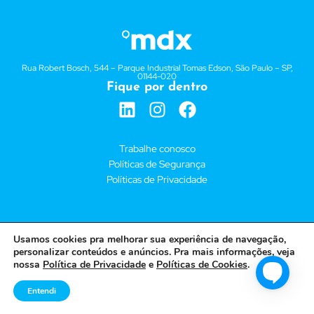
Rua Robert Bosch, 544 – Parque Industrial Tomas Edson, São Paulo – SP,
01144-020
Fique por dentro
Trabalhe conosco
Políticas de Segurança
Políticas de Privacidade
AXT TELECOMUNICAÇÕES EIRELI – 03.987.645/0004-09
Usamos cookies pra melhorar sua experiência de navegação,
personalizar conteúdos e anúncios. Pra mais informações, veja
nossa
Política de Privacidade
e
Políticas de Cookies
.
Entendi