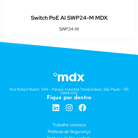
Switch PoE AI SWP24-M MDX
SWP24-M
Rua Robert Bosch, 544 – Parque Industrial Tomas Edson, São Paulo – SP,
01144-020
Fique por dentro
Trabalhe conosco
Políticas de Segurança