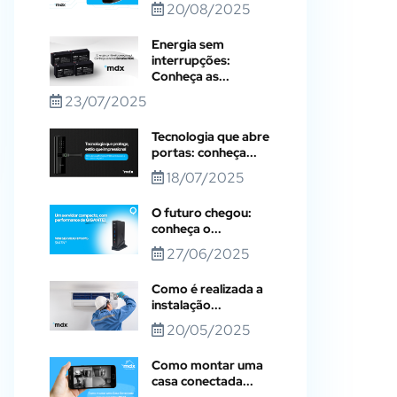
20/08/2025
Energia sem
interrupções:
Conheça as...
23/07/2025
Tecnologia que abre
portas: conheça...
18/07/2025
O futuro chegou:
conheça o...
27/06/2025
Como é realizada a
instalação...
20/05/2025
Como montar uma
casa conectada...