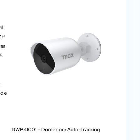
al
3MP
ras
65
;
o e
DWP41001
– Dome com Auto-Tracking