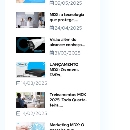
09/05/2025
MDX: a tecnologia
que protege,...
24/04/2025
Visão além do
alcance: conheça...
31/03/2025
LANÇAMENTO
MDX: Os novos
DVRs...
14/03/2025
Treinamentos MDX
2025: Toda Quarta-
feira,...
14/02/2025
Marketing MDX: O