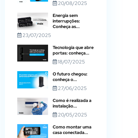
20/08/2025
Energia sem
interrupções:
Conheça as...
23/07/2025
Tecnologia que abre
portas: conheça...
18/07/2025
O futuro chegou:
conheça o...
27/06/2025
Como é realizada a
instalação...
20/05/2025
Como montar uma
casa conectada...