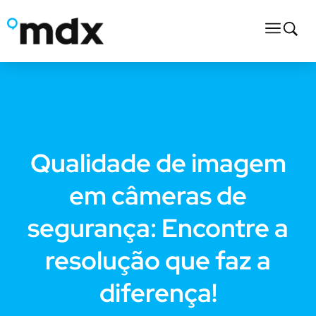
Qualidade de imagem
em câmeras de
segurança: Encontre a
resolução que faz a
diferença!